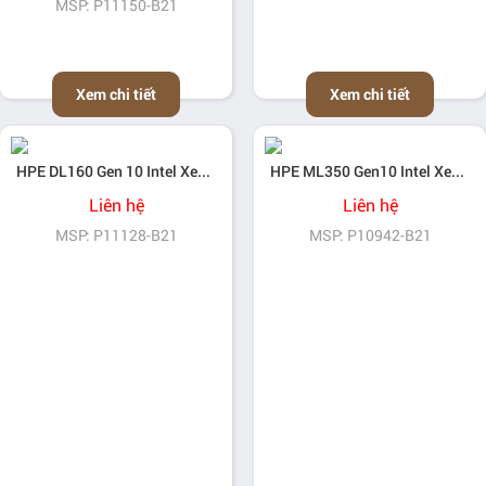
MSP: P11150-B21
Xem chi tiết
Xem chi tiết
HPE DL160 Gen 10 Intel Xeon-Silver 4215 (2.5GHz/8-core/85W) Processor Kit
HPE ML350 Gen10 Intel Xeon-Silver 4216 (2.1GHz/10-core/85W) FIO Processor Kit
Liên hệ
Liên hệ
MSP: P11128-B21
MSP: P10942-B21