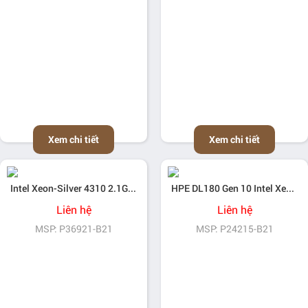
Xem chi tiết
Xem chi tiết
Intel Xeon-Silver 4310 2.1GHz 12-core 120W Processor for HPE
HPE DL180 Gen 10 Intel Xeon-Silver 4215R (3.2GHz/8-core/130W) Processor Kit
Liên hệ
Liên hệ
MSP: P36921-B21
MSP: P24215-B21